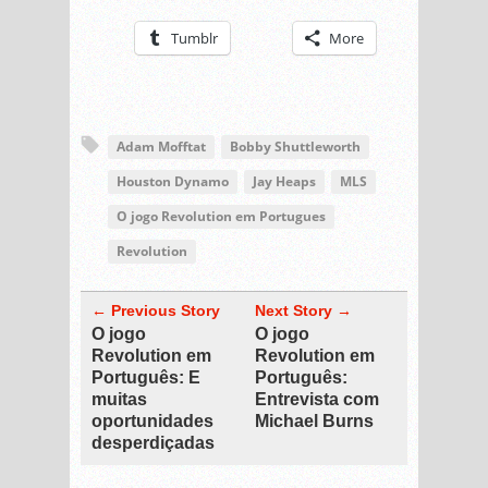
Tumblr
More
Adam Mofftat
Bobby Shuttleworth
Houston Dynamo
Jay Heaps
MLS
O jogo Revolution em Portugues
Revolution
← Previous Story
Next Story →
O jogo
O jogo
Revolution em
Revolution em
Português: E
Português:
muitas
Entrevista com
oportunidades
Michael Burns
desperdiçadas